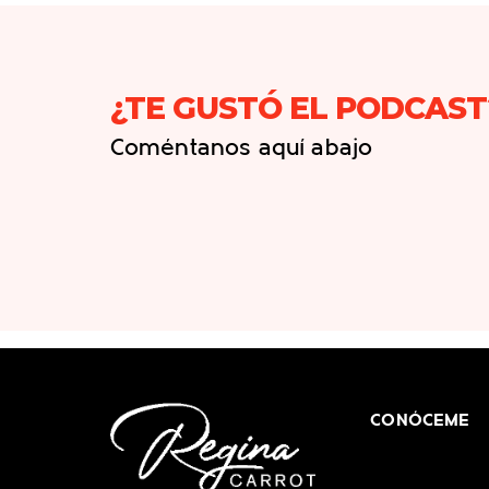
¿TE GUSTÓ EL PODCAST
Coméntanos aquí abajo
CONÓCEME