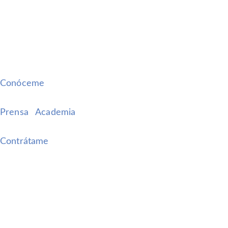
CONÓCEME
PRENSA
ACADEMIA
CONTRÁTAME
Conóceme
Prensa
Academia
Contrátame
© 2026 - REGINA CARROT EDUTAINMENT CORP. Todos
los derechos reservados. |
Términos y Condiciones