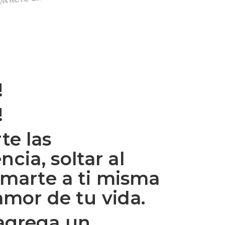
!
!
te las
cia, soltar al
amarte a ti misma
amor de tu vida.
 agrega un