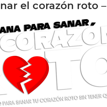
ar el corazón roto –
CONÓCEME
A