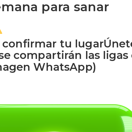
semana para sanar
CONÓCEME
A
 confirmar tu lugarÚnet
 compartirán las ligas
 imagen WhatsApp)